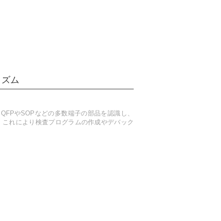
リズム
QFPやSOPなどの多数端子の部品を認識し、
 これにより検査プログラムの作成やデバック