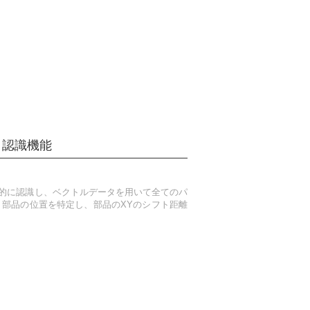
ト認識機能
的に認識し、ベクトルデータを用いて全てのパ
 部品の位置を特定し、部品のXYのシフト距離
。