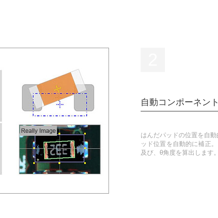
2
自動コンポーネン
はんだパッドの位置を自動
ッド位置を自動的に補正。
及び、θ角度を算出します