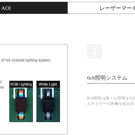
 AOI
レーザーマーキング 
1
6ch照明システム
6ch照明は様々な照明を
ルチカラーの画像を組み合