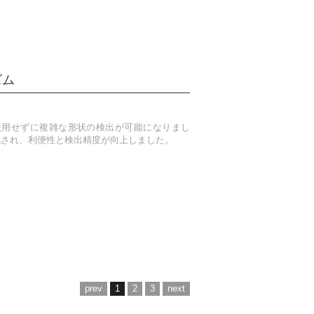
ズム
使用せずに複雑な形状の検出が可能になりまし
化され、利便性と検出精度が向上しました。
prev
1
2
3
next